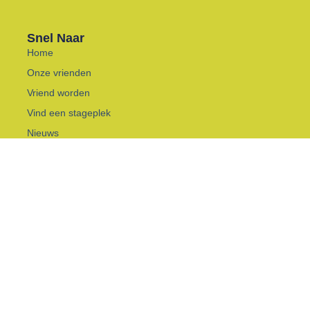
Snel Naar
Home
Onze vrienden
Vriend worden
Vind een stageplek
Nieuws
Beleidsdocumenten
Contact
Kom In Contact
info@vriendenvandebossekamp.nl
0184-641409
B 140 2975BK, Ottoland